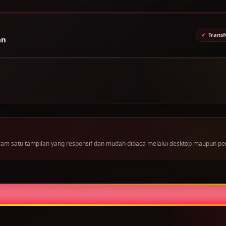
Transf
an
alam satu tampilan yang responsif dan mudah dibaca melalui desktop maupun pe