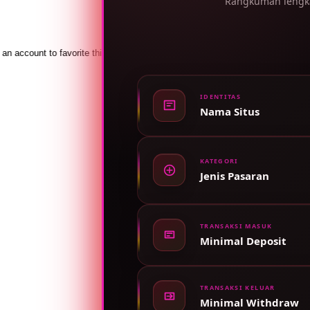
Rangkuman lengkap
 an account to favorite this design!
IDENTITAS
Nama Situs
KATEGORI
Jenis Pasaran
TRANSAKSI MASUK
Minimal Deposit
TRANSAKSI KELUAR
Minimal Withdraw