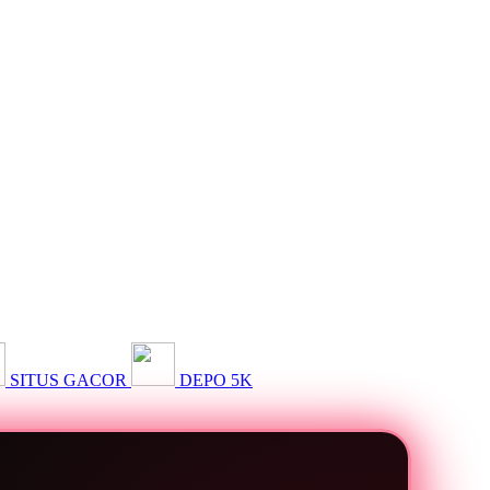
SITUS GACOR
DEPO 5K