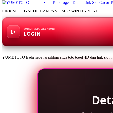
LINK SLOT GACOR GAMPANG MAXWIN HARI INI
SUDAH MEMILIKI AKUN?
LOGIN
YUMETOTO hadir sebagai pilihan situs toto togel 4D dan link slot ga
Det