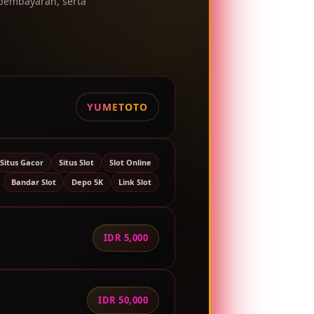
 pembayaran, serta
YUMETOTO
Situs Gacor
Situs Slot
Slot Online
Bandar Slot
Depo 5K
Link Slot
IDR 5,000
IDR 50,000