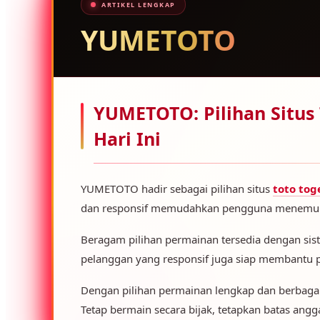
ARTIKEL LENGKAP
YUMETOTO
YUMETOTO: Pilihan Situs
Hari Ini
YUMETOTO hadir sebagai pilihan situs
toto tog
dan responsif memudahkan pengguna menemukan
Beragam pilihan permainan tersedia dengan sist
pelanggan yang responsif juga siap membantu 
Dengan pilihan permainan lengkap dan berbagai
Tetap bermain secara bijak, tetapkan batas an