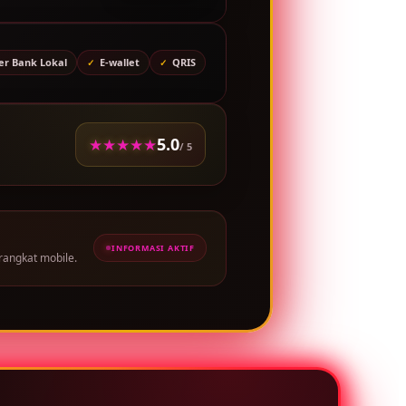
er Bank Lokal
E-wallet
QRIS
5.0
★
★
★
★
★
/ 5
INFORMASI AKTIF
rangkat mobile.