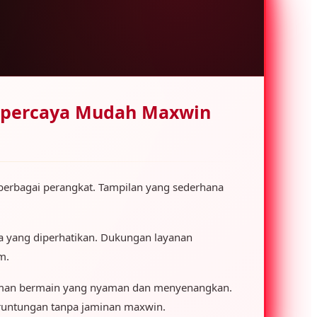
 Tepercaya Mudah Maxwin
i berbagai perangkat. Tampilan yang sederhana
ta yang diperhatikan. Dukungan layanan
m.
an bermain yang nyaman dan menyenangkan.
eruntungan tanpa jaminan maxwin.