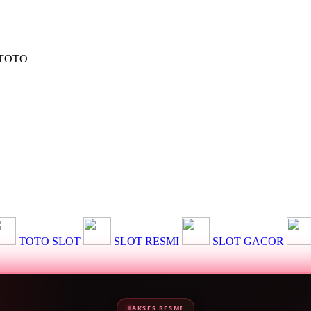
METOTO
TOTO SLOT
SLOT RESMI
SLOT GACOR
AKSES RESMI