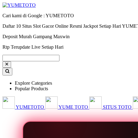
Cari kami di Google : YUMETOTO
Daftar 10 Situs Slot Gacor Online Resmi Jackpot Setiap Hari YU
Deposit Murah Gampang Maxwin
Rtp Terupdate Live Setiap Hari
Explore Categories
Popular Products
YUMETOTO
YUME TOTO
SITUS TOTO