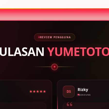
REVIEW PENGGUNA
ULASAN
YUMETOT
★
Rizky
DS
★★★★★
BANDUNG
“